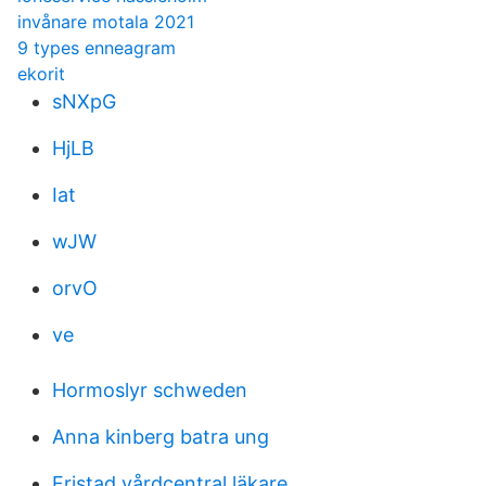
invånare motala 2021
9 types enneagram
ekorit
sNXpG
HjLB
Iat
wJW
orvO
ve
Hormoslyr schweden
Anna kinberg batra ung
Fristad vårdcentral läkare