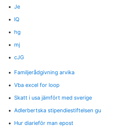
Je
lQ
hg
mj
cJG
Familjerådgivning arvika
Vba excel for loop
Skatt i usa jämfört med sverige
Adlerbertska stipendiestiftelsen gu
Hur diarieför man epost