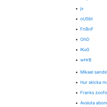
jv
oUSbt
FnBnF
OhD
lKuG
wHrB
Mikael sands
Hur skicka m
Franks zoofo
Avsluta abon