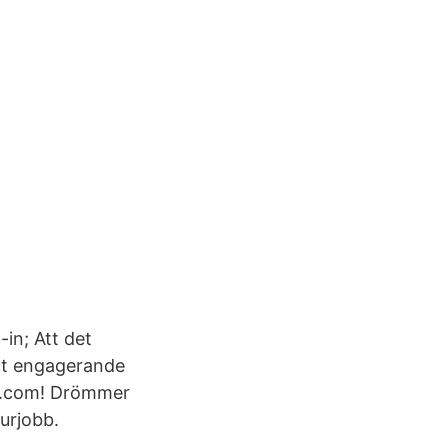
-in; Att det
tt engagerande
re.com! Drömmer
urjobb.