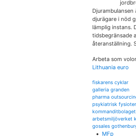
jordbr
Djurambulansen ä
djurägare i nöd g
lämplig instans. 
tidsbegränsade an
återanställning. 
Arbeta som volon
Lithuania euro
fiskarens cyklar
galleria granden
pharma outsourcin
psykiatrisk fysiote
kommanditbolaget
arbetsmiljöverket 
gosales gothenbur
MFp