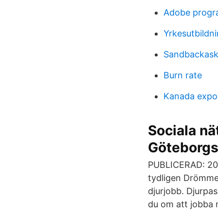
Adobe progra
Yrkesutbildn
Sandbackasko
Burn rate
Kanada expo
Sociala nä
Göteborgs
PUBLICERAD: 2021-
tydligen Drömmer
djurjobb. Djurpa
du om att jobba 