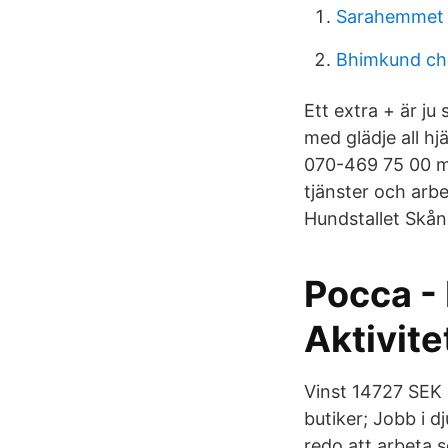
Sarahemmet 
Bhimkund ch
Ett extra + är ju
med glädje all hj
070-469 75 00 me
tjänster och arb
Hundstallet Skån
Pocca - 
Aktivitet
Vinst 14727 SEK 
butiker; Jobb i d
redo att arbeta s