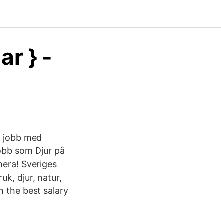
ar } -
tt jobb med
jobb som Djur på
mera! Sveriges
k, djur, natur,
h the best salary