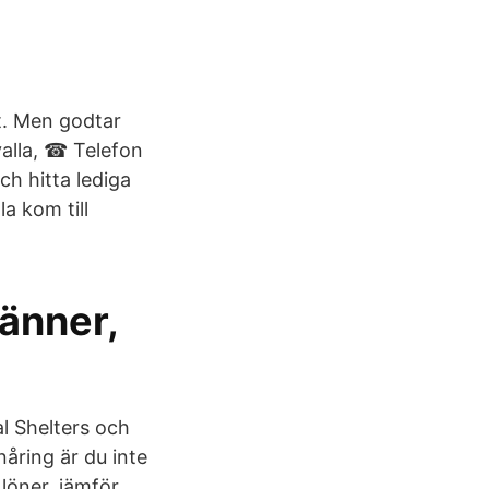
et. Men godtar
valla, ☎ Telefon
ch hitta lediga
a kom till
Vänner,
l Shelters och
åring är du inte
 löner, jämför