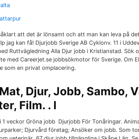
alta
attarpur
 såklart att det är lönsamt och att man kan leva på d
älp jag kan få! Djurjobb Sverige AB Cyklonv. 11 i Udde
d Ruttvägledning Alla Djur jobb i Kristianstad. Sök o
ete med Careerjet.se jobbsökmotor för Sverige. Om Ell
e som en privat omplacering.
Mat, Djur, Jobb, Sambo, 
er, Film. . I
i 1 veckor Gröna jobb Djurjobb För Tonåringar. Anima
jurparker; Djurvård företag; Ansöker om jobb. Som ton
om veterinär 67 djur jobb tillgängliga i Skåne Län. Se