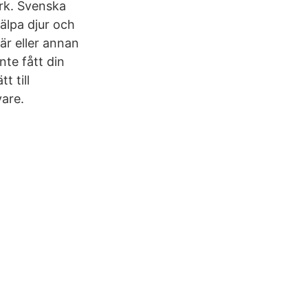
ark. Svenska
älpa djur och
är eller annan
nte fått din
t till
vare.