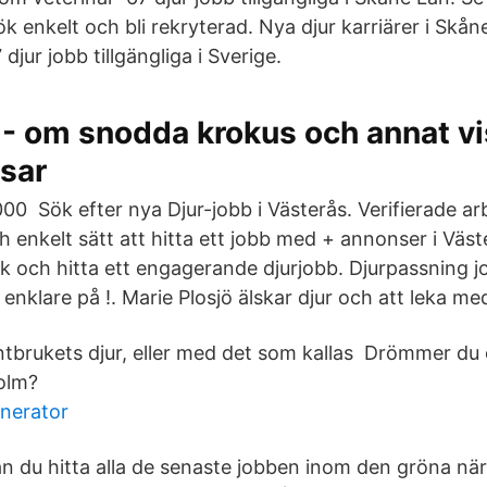
k enkelt och bli rekryterad. Nya djur karriärer i Skåne
djur jobb tillgängliga i Sverige.
 - om snodda krokus och annat vi
osar
0 Sök efter nya Djur-jobb i Västerås. Verifierade arb
h enkelt sätt att hitta ett jobb med + annonser i Väs
ök och hitta ett engagerande djurjobb. Djurpassning 
enklare på !. Marie Plosjö älskar djur och att leka me
tbrukets djur, eller med det som kallas Drömmer du 
olm?
enerator
n du hitta alla de senaste jobben inom den gröna nä