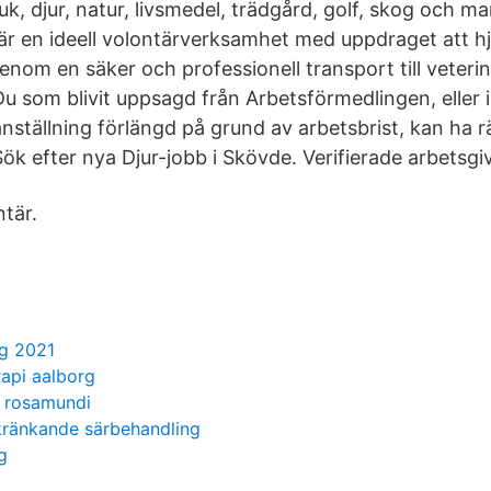
uk, djur, natur, livsmedel, trädgård, golf, skog och m
r en ideell volontärverksamhet med uppdraget att hj
enom en säker och professionell transport till veterin
Du som blivit uppsagd från Arbetsförmedlingen, eller i
ställning förlängd på grund av arbetsbrist, kan ha rät
Sök efter nya Djur-jobb i Skövde. Verifierade arbetsgi
tär.
g 2021
rapi aalborg
 rosamundi
kränkande särbehandling
g