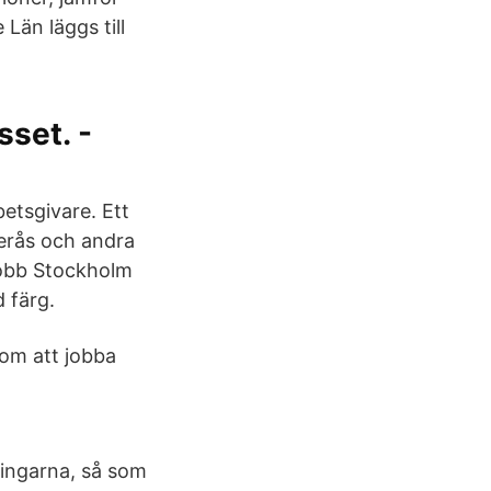
 Län läggs till
sset. -
etsgivare. Ett
terås och andra
jobb Stockholm
d färg.
om att jobba
ringarna, så som