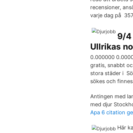
recensioner, ansö
varje dag på 357 
9/4
Ullrikas n
0.000000 0.00000
gratis, snabbt oc
stora städer i S
sökes och finnes 
Antingen med lan
med djur Stockh
Apa 6 citation g
Här ka