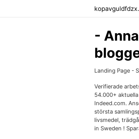
kopavguldfdzx
- Anna 
blogge
Landing Page - 
Verifierade arbet
54.000+ aktuella
Indeed.com. Ansök
största samlingsp
livsmedel, trädg
in Sweden ! Spar