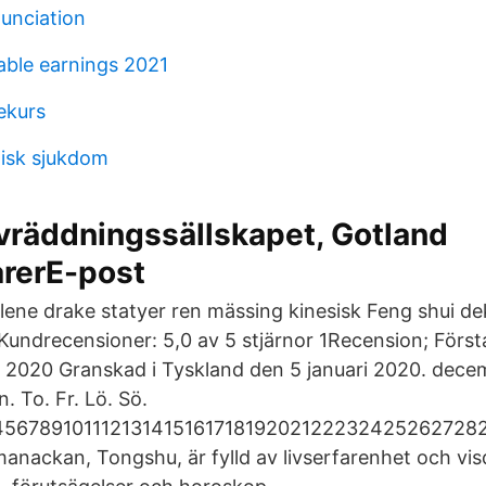
unciation
ble earnings 2021
ekurs
isk sjukdom
vräddningssällskapet, Gotland
rerE-post
lene drake statyer ren mässing kinesisk Feng shui dek
undrecensioner: 5,0 av 5 stjärnor 1Recension; Första 
 2020 Granskad i Tyskland den 5 januari 2020. dece
n. To. Fr. Lö. Sö.
5678910111213141516171819202122232425262728
manackan, Tongshu, är fylld av livserfarenhet och vi