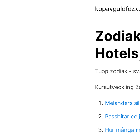
kopavguldfdzx
Zodiak
Hotels
Tupp zodiak - sv
Kursutveckling Z
Melanders sil
Passbitar ce
Hur många ms