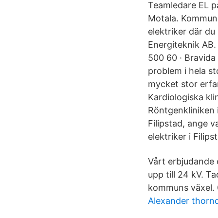
Teamledare EL på
Motala. Kommun: 
elektriker där du
Energiteknik AB.
500 60 · Bravida
problem i hela s
mycket stor erfa
Kardiologiska kl
Röntgenkliniken i
Filipstad, ange v
elektriker i Filips
Vårt erbjudande o
upp till 24 kV. T
kommuns växel. 
Alexander thorn