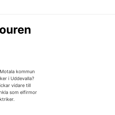
jouren
. Motala kommun
iker i Uddevalla?
kar vidare till
enkla som elfirmor
triker.