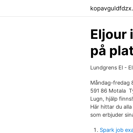
kopavguldfdzx
Eljour
på pla
Lundgrens El - El
Måndag-fredag 8
591 86 Motala Tyc
Lugn, hjälp finns
Här hittar du all
som erbjuder sina
Spark job ex