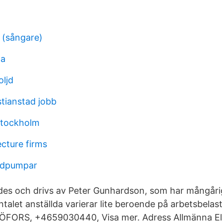
 (sångare)
la
oljd
stianstad jobb
stockholm
ecture firms
ndpumpar
des och drivs av Peter Gunhardson, som har mångåri
ntalet anställda varierar lite beroende på arbetsbelas
JÖFORS, +4659030440, Visa mer. Adress Allmänna El