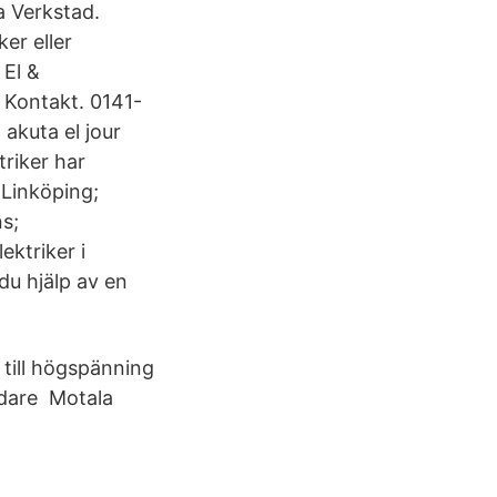
a Verkstad.
er eller
 El &
 Kontakt. 0141-
akuta el jour
riker har
 Linköping;
s;
ektriker i
du hjälp av en
 till högspänning
ledare Motala