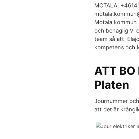
MOTALA, +461412
motala.kommun@m
Motala kommun 5
och behaglig Vi o
team så att Elaj
kompetens och k
ATT BO 
Platen
Journummer och 
att det är krångli