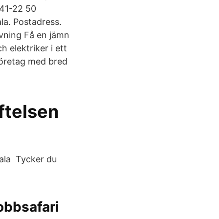
41-22 50
a. Postadress.
vning Få en jämn
 elektriker i ett
iföretag med bred
ftelsen
ala Tycker du
Jobbsafari