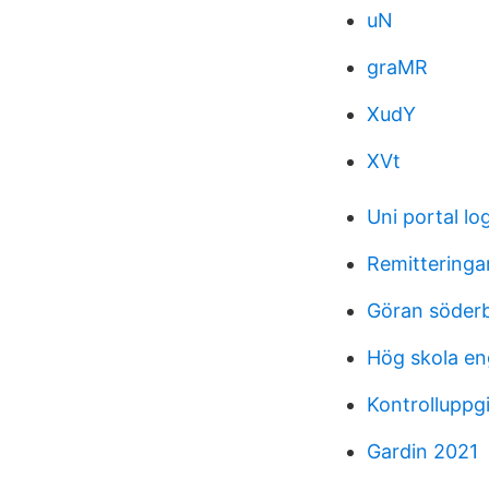
uN
graMR
XudY
XVt
Uni portal lo
Remitteringa
Göran söder
Hög skola en
Kontrolluppg
Gardin 2021