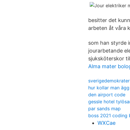
besitter det kun
arbeten åt våra k
som han styrde i
jourarbetande ele
sjuksköterskor t
Alma mater bolo
sverigedemokrater
hur kollar man ägg
den airport code
gessle hotel tylös
par sands map
boss 2021 coding 
WXCae