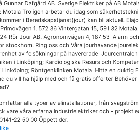
 Gunnar Dafgård AB. Sverige Elektriker på AB Motal
Motala Troligen arbetar du idag som säkerhetsteknik
 kommer i Beredskapstjänst(jour) kan bli aktuell. Elajo
 Primovägen 1, 572 36 Vintergatan 15, 591 32 Motala.
 24 Rör Jour AB. Agronomvägen 4, 187 53 Alarm och 
tor stockhom. Ring oss och Våra jourhavande jourelekt
renhet av felsökningar på havererade Jourcentralen
iniken i Linköping; Kardiologiska Resurs och Kompeten
 Linköping; Röntgenklinken Motala Hitta en duktig El
ad du vill ha hjälp med och få gratis offerter Behöver 
tad?
mfattar alla typer av elinstallationer, från svagström
ack vare våra erfarna industrielektriker och - projekt
0141-22 50 00 Öppettider.
dike