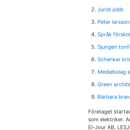
Jurist jobb
Peter larsson
Språk försko
Sjungen tonf
Schenker kri
Mediebolag 
Green archit
Bärbara bra
Företaget starta
som elektriker. A
El-Jour AB, LES