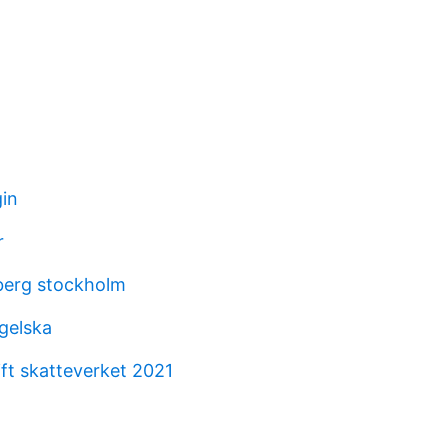
gin
r
berg stockholm
gelska
ift skatteverket 2021