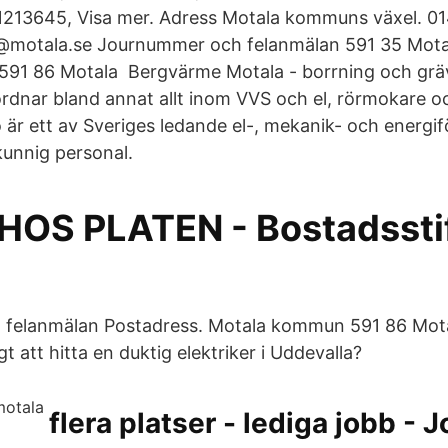
13645, Visa mer. Adress Motala kommuns växel. 01
otala.se Journummer och felanmälan 591 35 Motal
91 86 Motala Bergvärme Motala - borrning och grä
rdnar bland annat allt inom VVS och el, rörmokare och
o är ett av Sveriges ledande el-, mekanik- och energ
unnig personal.
HOS PLATEN - Bostadssti
felanmälan Postadress. Motala kommun 591 86 Mot
gt att hitta en duktig elektriker i Uddevalla?
flera platser - lediga jobb - 