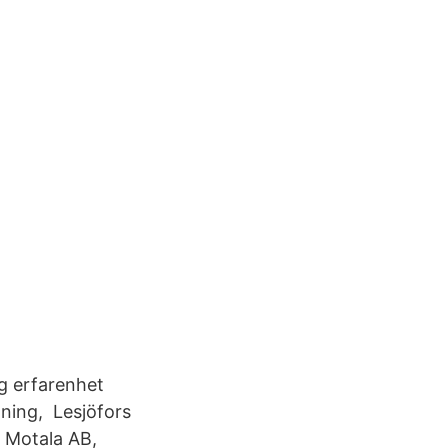
g erfarenhet
tning, Lesjöfors
 Motala AB,