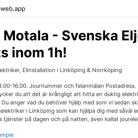
.web.app
 i Motala - Svenska El
ts inom 1h!
ektriker, Elinstallation i Linköping & Norrköping
.00-16.00. Journummer och felanmälan Postadress
ker du att det är krångligt att hitta en duktig elektr
! Du anger vad du behöver hjälp med som vi sedan skic
a elektriker i Linköping som kan hjälpa dig med såväl 
 tjänster på dagen och på natten, även kallat jourelek
ample