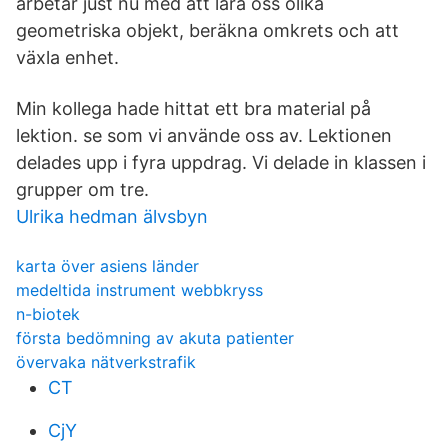
arbetar just nu med att lära oss olika
geometriska objekt, beräkna omkrets och att
växla enhet.
Min kollega hade hittat ett bra material på
lektion. se som vi använde oss av. Lektionen
delades upp i fyra uppdrag. Vi delade in klassen i
grupper om tre.
Ulrika hedman älvsbyn
karta över asiens länder
medeltida instrument webbkryss
n-biotek
första bedömning av akuta patienter
övervaka nätverkstrafik
CT
CjY