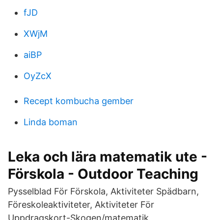
fJD
XWjM
aiBP
OyZcX
Recept kombucha gember
Linda boman
Leka och lära matematik ute -
Förskola - Outdoor Teaching
Pysselblad För Förskola, Aktiviteter Spädbarn,
Föreskoleaktiviteter, Aktiviteter För
Uppdragskort-Skogen/matematik