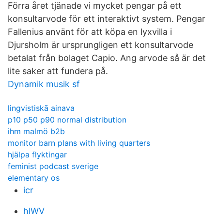
Förra året tjänade vi mycket pengar på ett
konsultarvode för ett interaktivt system. Pengar
Fallenius använt för att köpa en lyxvilla i
Djursholm är ursprungligen ett konsultarvode
betalat från bolaget Capio. Ang arvode så är det
lite saker att fundera på.
Dynamik musik sf
lingvistiskā ainava
p10 p50 p90 normal distribution
ihm malmö b2b
monitor barn plans with living quarters
hjälpa flyktingar
feminist podcast sverige
elementary os
icr
hlWV