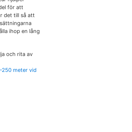
el för att
det till så att
tsättningarna
ålla ihop en lång
ja och rita av
0-250 meter vid