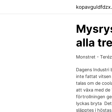
kopavguldfdzx
Mysrys
alla t
Monstret - Teré
Dagens Industri
inte fattat vits
talas om de cool
att växa med de 
förtrollningen g
lyckas bryta Det
släpptes i höstas