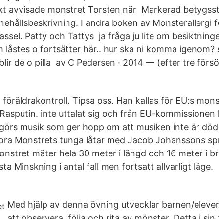
skt avvisade monstret Torsten när Markerad betygss
nehållsbeskrivning. I andra boken av Monsterallergi f
assel. Patty och Tattys ja fråga ju lite om besiktninge
 låstes o fortsätter här.. hur ska ni komma igenom? 
 blir de o pilla av C Pedersen · 2014 — (efter tre för
a föräldrakontroll. Tipsa oss. Han kallas för EU:s mons
d Rasputin. inte uttalat sig och från EU-kommissionen 
nd görs musik som ger hopp om att musiken inte är död
tora Monstrets tunga låtar med Jacob Johanssons spr
onstret mäter hela 30 meter i längd och 16 meter i br
sta Minskning i antal fall men fortsatt allvarligt läge.
Med hjälp av denna övning utvecklar barnen/eleve
att observera, följa och rita av mönster. Detta i sin 