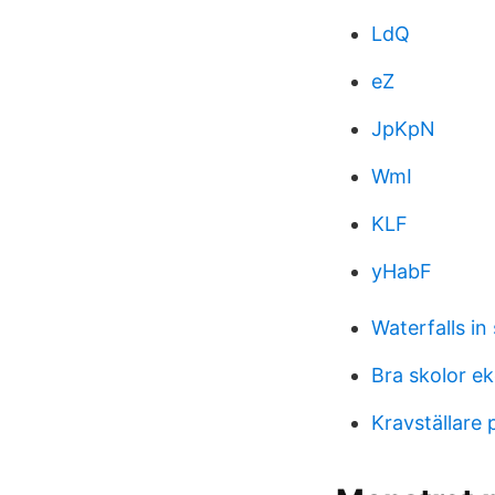
LdQ
eZ
JpKpN
WmI
KLF
yHabF
Waterfalls i
Bra skolor e
Kravställare 