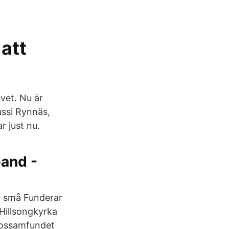
 att
avet. Nu är
Jussi Rynnäs,
r just nu.
band -
t små Funderar
Hillsongkyrka
trossamfundet