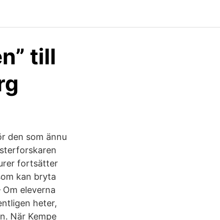
” till
rg
ör den som ännu
sterforskaren
rer fortsätter
 som kan bryta
 – Om eleverna
ntligen heter,
tan. När Kempe