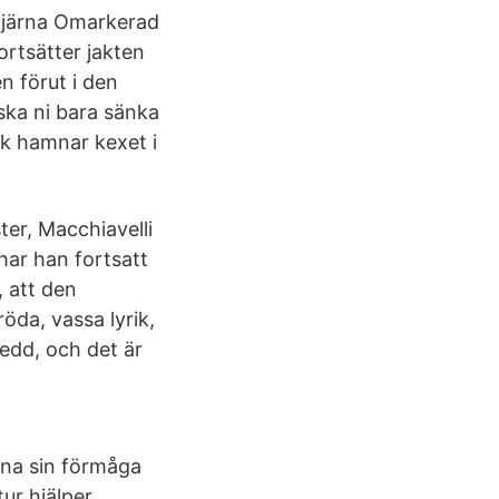
tjärna Omarkerad
ortsätter jakten
n förut i den
ska ni bara sänka
sök hamnar kexet i
ter, Macchiavelli
har han fortsatt
, att den
öda, vassa lyrik,
edd, och det är
rna sin förmåga
tur hjälper