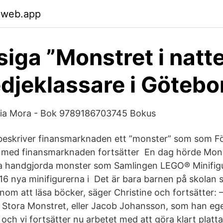
.web.app
iga ”Monstret i natten
redjeklassare i Götebo
zia Mora - Bok 9789186703745 Bokus
 beskriver finansmarknaden ett ”monster” som som F
en med finansmarknaden fortsätter En dag hörde Mon
a handgjorda monster som Samlingen LEGO® Minifigu
16 nya minifigurerna i Det är bara barnen på skolan
enom att läsa böcker, säger Christine och fortsätter:
 Stora Monstret, eller Jacob Johansson, som han ege
 och vi fortsätter nu arbetet med att göra klart plat