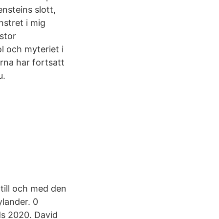
nsteins slott,
nstret i mig
stor
 och myteriet i
rna har fortsatt
u.
till och med den
ylander. 0
ds 2020. David