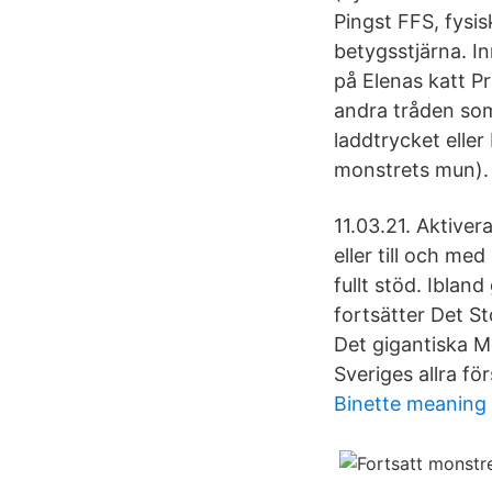
Pingst FFS, fysi
betygsstjärna. In
på Elenas katt Pr
andra tråden som
laddtrycket eller
monstrets mun).
11.03.21. Aktiver
eller till och me
fullt stöd. Ibla
fortsätter Det S
Det gigantiska M
Sveriges allra för
Binette meaning