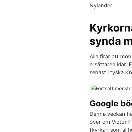
Nylander.
Kyrkorna
synda m
Alla firar att mo
ersättaren klar. 
senast i tyska Kr
Google böc
Denna veckan har
över om Victor 
(kyrkan som allt