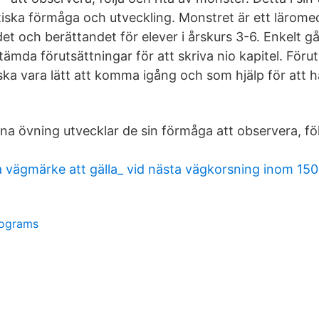
ska förmåga och utveckling. Monstret är ett läromed
et och berättandet för elever i årskurs 3-6. Enkelt går 
ämda förutsättningar för att skriva nio kapitel. Föru
ska vara lätt att komma igång och som hjälp för att h
a övning utvecklar de sin förmåga att observera, föl
 vägmärke att gälla_ vid nästa vägkorsning inom 15
programs