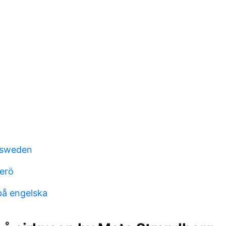
n sweden
kerö
på engelska