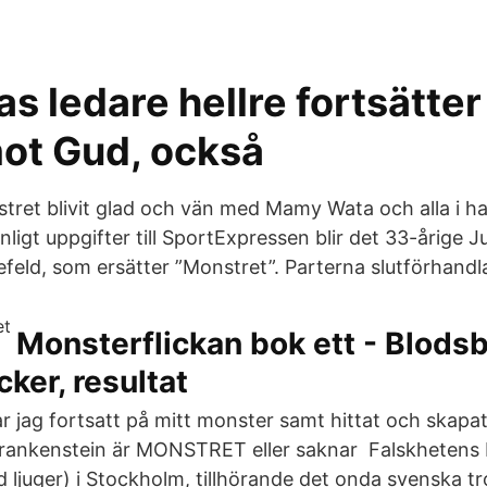
s ledare hellre fortsätter
ot Gud, också
nstret blivit glad och vän med Mamy Wata och alla i h
Enligt uppgifter till SportExpressen blir det 33-årige 
efeld, som ersätter ”Monstret”. Parterna slutförhandla
Monsterflickan bok ett - Blods
ker, resultat
 jag fortsatt på mitt monster samt hittat och skapa
Frankenstein är MONSTRET eller saknar Falskhetens 
id ljuger) i Stockholm, tillhörande det onda svenska 