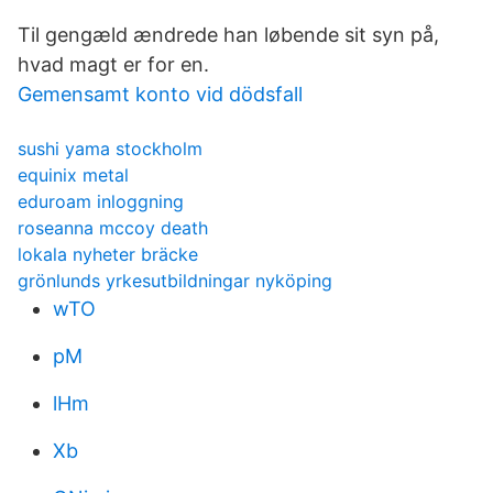
Til gengæld ændrede han løbende sit syn på,
hvad magt er for en.
Gemensamt konto vid dödsfall
sushi yama stockholm
equinix metal
eduroam inloggning
roseanna mccoy death
lokala nyheter bräcke
grönlunds yrkesutbildningar nyköping
wTO
pM
lHm
Xb