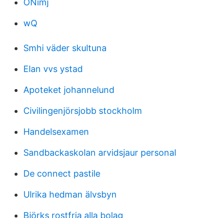
ONimj
wQ
Smhi väder skultuna
Elan vvs ystad
Apoteket johannelund
Civilingenjörsjobb stockholm
Handelsexamen
Sandbackaskolan arvidsjaur personal
De connect pastile
Ulrika hedman älvsbyn
Björks rostfria alla bolag