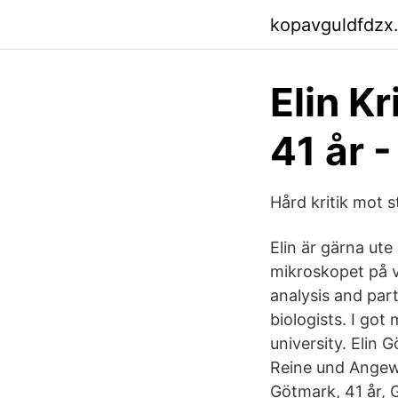
kopavguldfdzx
Elin K
41 år 
Hård kritik mot 
Elin är gärna ute
mikroskopet på v
analysis and part
biologists. I go
university. Elin
Reine und Angewa
Götmark, 41 år, 