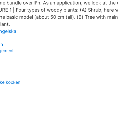
line bundle over ℙn. As an application, we look at t
URE 1 | Four types of woody plants: (A) Shrub, here w
the basic model (about 50 cm tall). (B) Tree with mai
lant.
engelska
mn
agement
ske kocken