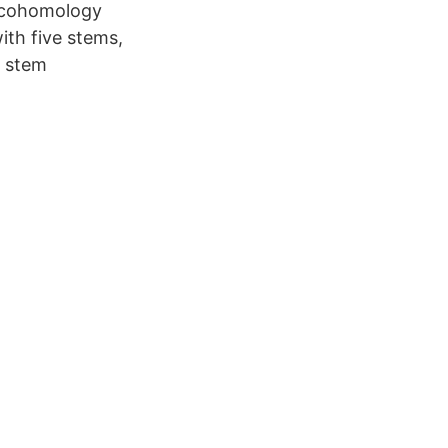
he cohomology
ith five stems,
n stem