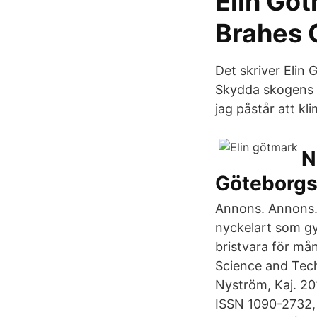
Elin Göt
Brahes 
Det skriver Elin
Skydda skogens El
jag påstår att k
N
Göteborg
Annons. Annons. 
nyckelart som gy
bristvara för må
Science and Tec
Nyström, Kaj. 201
ISSN 1090-2732, 