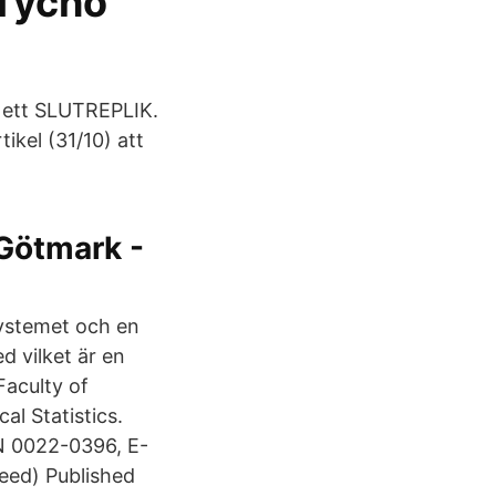
 Tycho
i ett SLUTREPLIK.
ikel (31/10) att
Götmark -
systemet och en
 vilket är en
Faculty of
l Statistics.
SN 0022-0396, E-
reed) Published