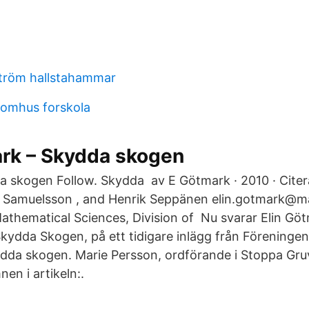
tröm hallstahammar
tomhus forskola
ark – Skydda skogen
skogen Follow. Skydda av E Götmark · 2010 · Citera
 Samuelsson , and Henrik Seppänen elin.gotmark@m
thematical Sciences, Division of Nu svarar Elin Göt
Skydda Skogen, på ett tidigare inlägg från Föreningen
ydda skogen. Marie Persson, ordförande i Stoppa Gru
en i artikeln:.