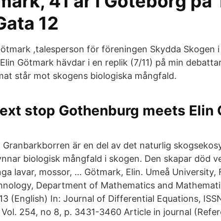
mark, 41 år i Göteborg på
Gata 12
 Götmark ,talesperson för föreningen Skydda Skogen 
in Götmark hävdar i en replik (7/11) på min debattart
limat står mot skogens biologiska mångfald.
ext stop Gothenburg meets Elin 
s
Granbarkborren är en del av det naturlig skogseko
nnar biologisk mångfald i skogen. Den skapar död ved
nga lavar, mossor, … Götmark, Elin. Umeå University, 
hnology, Department of Mathematics and Mathematica
3 (English) In: Journal of Differential Equations, IS
Vol. 254, no 8, p. 3431-3460 Article in journal (Refe