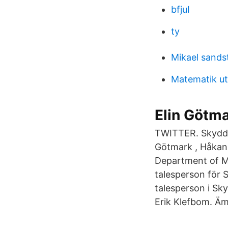
bfjuI
ty
Mikael sands
Matematik u
Elin Götm
TWITTER. Skydda 
Götmark , Håkan
Department of Ma
talesperson för 
talesperson i Sk
Erik Klefbom. Ämn