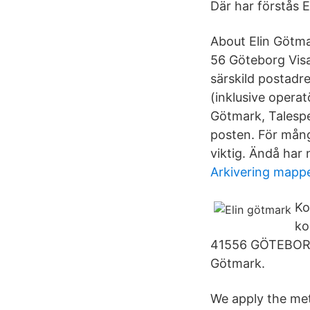
Där har förstås E
About Elin Götma
56 Göteborg Visa
särskild postadr
(inklusive opera
Götmark, Talespe
posten. För mång
viktig. Ändå har
Arkivering mapp
Ko
ko
41556 GÖTEBORG. 
Götmark.
We apply the met