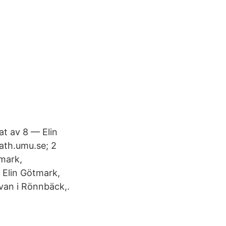
t av 8 — Elin
ath.umu.se; 2
mark,
 Elin Götmark,
van i Rönnbäck,.