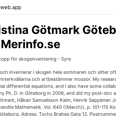
.web.app
ristina Götmark Göteb
- Merinfo.se
stopp för skogsinventering - Syre
 och inventerar i skogen hela sommaren och sitter oft
interkvällarna och artbestämmer mossor. My researc
ial differential equations, and I also have some colla
t my Ph. D. in Göteborg in 2008, and did my post-doc
 Götmark, Håkan Samuelsson Kalm, Henrik Seppänen Jo
ndte Mathematik. Vol. 640 ((March)), p. 101-115 Kon
Göteborg. Adress: Tycho Brahes Gata 12, Postnummer