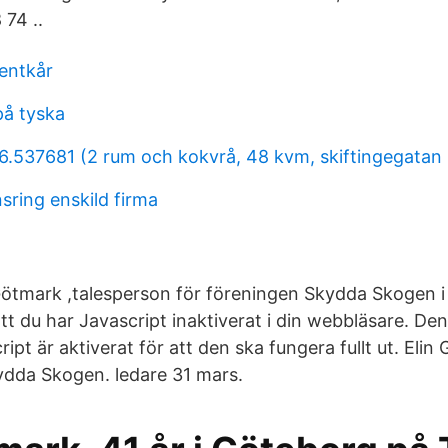
 74 ..
entkår
på tyska
6.537681 (2 rum och kokvrå, 48 kvm, skiftingegatan 1
sring enskild firma
 Götmark ,talesperson för föreningen Skydda Skogen i 
att du har Javascript inaktiverat i din webbläsare. D
ript är aktiverat för att den ska fungera fullt ut. Elin
ydda Skogen. ledare 31 mars.