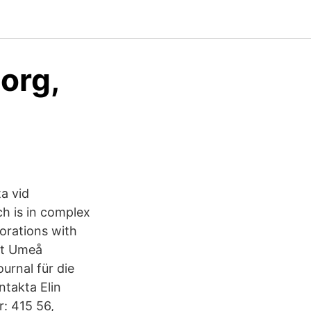
org,
a vid
h is in complex
borations with
 at Umeå
urnal für die
takta Elin
: 415 56,