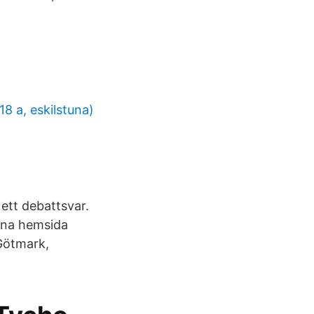
8 a, eskilstuna)
ett debattsvar.
enna hemsida
 Götmark,