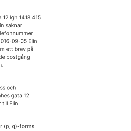
a 12 lgh 1418 415
in saknar
telefonnummer
2016-09-05 Elin
om ett brev på
nde postgång
n.
ess och
ahes gata 12
ll Elin
r (p, q)-forms