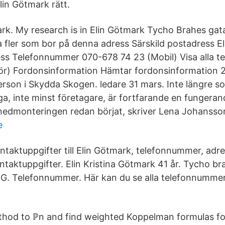
lin Götmark rätt.
rk. My research is in Elin Götmark Tycho Brahes gat
 fler som bor på denna adress Särskild postadress El
ess Telefonnummer 070-678 74 23 (Mobil) Visa alla 
tör) Fordonsinformation Hämtar fordonsinformation 
rson i Skydda Skogen. ledare 31 mars. Inte längre s
a, inte minst företagare, är fortfarande en fungera
 nedmonteringen redan börjat, skriver Lena Johansso
e
ntaktuppgifter till Elin Götmark, telefonnummer, adr
ntaktuppgifter. Elin Kristina Götmark 41 år. Tycho br
Telefonnummer. Här kan du se alla telefonnummer ti
hod to ℙn and find weighted Koppelman formulas fo