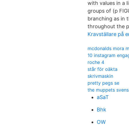
with values in a 
groups of (p FIG
branching as in 
throughout the p
Kravställare på 
mcdonalds mora 
10 instagram eng
roche 4
står för oäkta
skrivmaskin
pretty pegs se
the muppets sven
aSaT
Bhk
OW