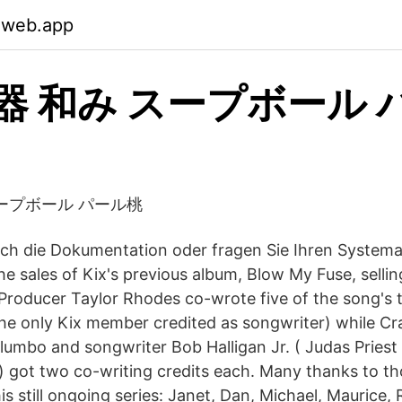
.web.app
器 和み スープボール 
ープボール パール桃
auch die Dokumentation oder fragen Sie Ihren Systemad
he sales of Kix's previous album, Blow My Fuse, selling
Producer Taylor Rhodes co-wrote five of the song's 
the only Kix member credited as songwriter) while Cr
mbo and songwriter Bob Halligan Jr. ( Judas Priest , 
 ) got two co-writing credits each. Many thanks to 
his still ongoing series: Janet, Dan, Michael, Maurice, 