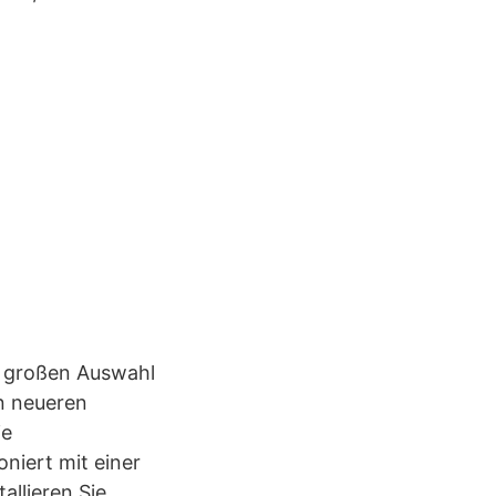
r großen Auswahl
en neueren
ie
niert mit einer
allieren Sie