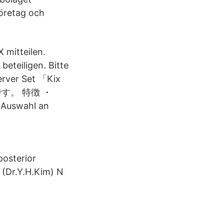
öretag och
 mitteilen.
eteiligen. Bitte
Server Set 「Kix
です。 特徴 ・
Auswahl an
posterior
 (Dr.Y.H.Kim) N