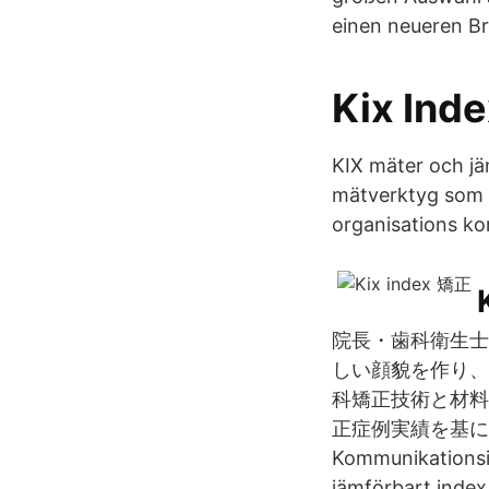
einen neueren B
Kix Ind
KIX mäter och j
mätverktyg som b
organisations k
院長・歯科衛生士
しい顔貌を作り、
科矯正技術と材料
正症例実績を基に
Kommunikationsin
jämförbart inde