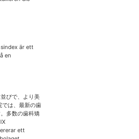
index är ett
på en
歯並びで、より美
院では、最新の歯
す。多数の歯科矯
IX
ererar ett
bolaget