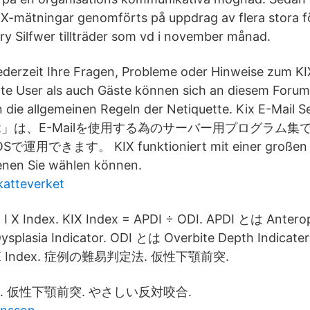
X-mätningar genomförts på uppdrag av flera stora f
ry Silfwer tillträder som vd i november månad.
ederzeit Ihre Fragen, Probleme oder Hinweise zum KIX
rte User als auch Gäste können sich an diesem Forum b
an die allgemeinen Regeln der Netiquette. Kix E-Mail 
ver Set」は、E-Mailを使用する為のサーバー用プログラム集
で運用できます。 KIX funktioniert mit einer großen 
enen Sie wählen können.
katteverket
 I X Index. KIX Index = APDI ÷ ODI. APDI とは Antero
ysplasia Indicator. ODI とは Overbite Depth Indicater
X Index. 症例の難易判定法. 仮性下顎前突.
 仮性下顎前突. やさしい反対咬合.