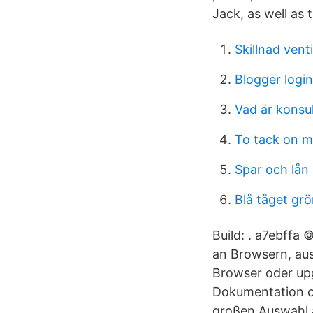
Jack, as well as 
Skillnad venti
Blogger login
Vad är konsu
To tack on 
Spar och lån
Blå tåget grö
Build: . a7ebffa
an Browsern, aus
Browser oder upg
Dokumentation od
großen Auswahl a