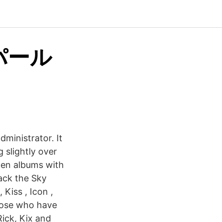
パール
ministrator. It
 slightly over
ten albums with
ack the Sky
Kiss , Icon ,
those who have
Rick, Kix and