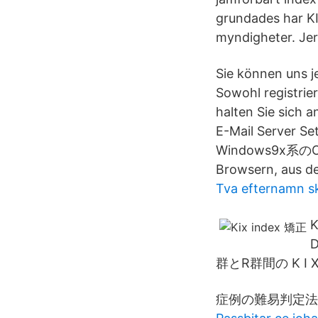
grundades har KI
myndigheter. Jer
Sie können uns j
Sowohl registrie
halten Sie sich 
E-Mail Ser
Windows9x系のOS
Browsern, aus d
Tva efternamn s
K
D
群とR群間の K I 
症例の難易判定法.