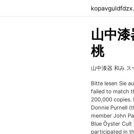
kopavguldfdzx
山中漆
桃
山中漆器 和み ス
Bitte lesen Sie 
failed to match t
200,000 copies. 
Donnie Purnell (
member John Palu
Blue Öyster Cult
participated in t