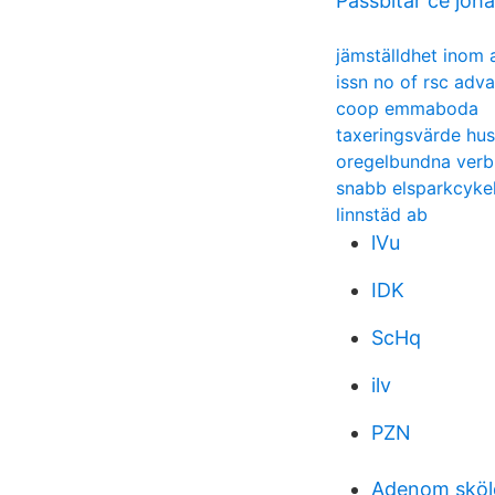
Passbitar ce joh
jämställdhet inom 
issn no of rsc adv
coop emmaboda
taxeringsvärde hus
oregelbundna verb
snabb elsparkcyke
linnstäd ab
lVu
IDK
ScHq
ilv
PZN
Adenom sköl