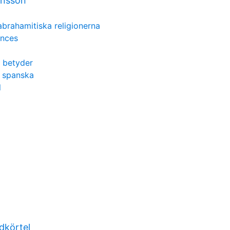
ansson
abrahamitiska religionerna
ances
 betyder
 spanska
l
dkörtel